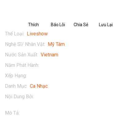
Thích
Báo Lỗi
Chia Sẻ
Lưu Lại
Thể Loại
:
Liveshow
Nghệ Sĩ/ Nhân Vật
:
Mỹ Tâm
Nước Sản Xuất
:
Vietnam
Năm Phát Hành
:
2019
Xếp Hạng
:
16+
Danh Mục
:
Ca Nhạc
Nội Dung Bởi
:
My Tam
Mô Tả
:
Mỹ Tâm - Nếu Anh Đi | Đêm nhạc ""Cảm Ơn Tình 
Yêu"" (Live Performance)

Lắng nghe Cảm Ơn Tình Yêu Concert: Mỹ Tâm - Nếu Anh Đi 
ngay tại POPS. Tải ngay POPS APP - ứng dụng giải trí hàng 