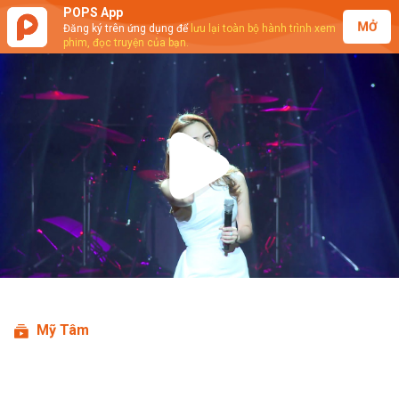
POPS App
MỞ
Đăng ký trên ứng dụng để
lưu lại toàn bộ hành trình xem
phim, đọc truyện của bạn.
Play
Video
Mỹ Tâm
Cảm Ơn Tình Yêu Concert: Mỹ Tâm -
Nếu Anh Đi