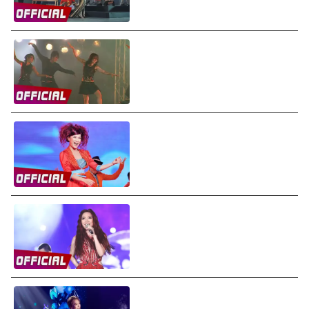
Sóng Đa Tần Live Concert
Tour: Mỹ Tâm - Vũ Điệu
France Cho Anh
Cho Một Tình Yêu Live
Concert: Mỹ Tâm - Vũ Điệu
France Cho Anh
Heartbeat Liveshow: Mỹ Tâm
- Vì Mình Còn Yêu
Mỹ Tâm - Vì Em Quá Yêu Anh