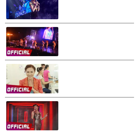
(Live)
Sóng Đa Tần Live Concert
Tour: Mỹ Tâm - Về Đi Anh
Cho Một Tình Yêu Live
Concert: Mỹ Tâm - Về Đi Anh
Những Giai Điệu Của Thời
Gian: Mỹ Tâm - Và Em Có Anh