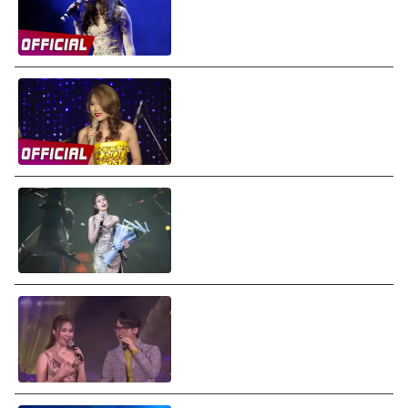
Concert: Mỹ Tâm - Ngày Vắng
Anh
Gởi Tình Yêu Của Em
Liveshow: Mỹ Tâm - Ngỡ Đâu
Tình Đã Quên Mình
Son III Concert: Mỹ Tâm - Nơi
Mình Dừng Chân
Son III Concert: Mỹ Tâm ft. Hà
Anh Tuấn - Người Hãy Quên
Em Đi