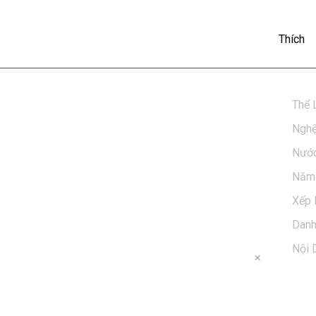
fficial MV)
Thích
o)

Thể 
(Official MV) ngay tại POPS. Tải ngay POPS APP - 
Nghệ
ng phong phú, và được cập nhật liên tục để có trải 
Nước
Năm 
Xếp 
Dan
Nội 