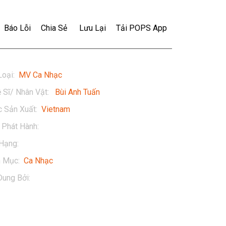
Báo Lỗi
Chia Sẻ
Lưu Lại
Tải POPS App
Loại
:
MV Ca Nhạc
 Sĩ/ Nhân Vật
:
Bùi Anh Tuấn
 Sản Xuất
:
Vietnam
Phát Hành
:
2016
Hạng
:
13+
h Mục
:
Ca Nhạc
Dung Bởi
:
Bùi Anh Tuấn