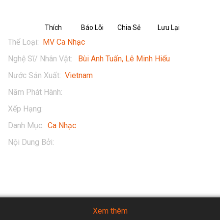
Thích
Báo Lỗi
Chia Sẻ
Lưu Lại
Thể Loại
:
MV Ca Nhạc
Nghệ Sĩ/ Nhân Vật
:
Bùi Anh Tuấn
Lê Minh Hiếu
Nước Sản Xuất
:
Vietnam
Năm Phát Hành
:
2019
Xếp Hạng
:
13+
Danh Mục
:
Ca Nhạc
Nội Dung Bởi
:
Bùi Anh Tuấn
Xem thêm