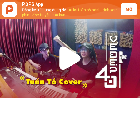
POPS App
MỞ
Đăng ký trên ứng dụng để
lưu lại toàn bộ hành trình xem
phim, đọc truyện của bạn.
Play
Video
Bùi Anh Tuấn ft. Lê Minh Hiếu - Vẻ
Đẹp 4.0 (Cover)