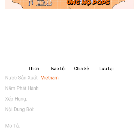
BIỆT ĐỘI TH SQUAD - TẬP 4 - PHẦN
2: TẤN CÔNG CÂY CACAO THIÊNG
Thích
Báo Lỗi
Chia Sẻ
Lưu Lại
Nước Sản Xuất
:
Vietnam
Năm Phát Hành
:
2025
Xếp Hạng
:
13+
Nội Dung Bởi
:
TH Milk
Mô Tả
:
Khi nhóm bạn TH SQUAD và các Kỳ Thú dốc toàn 
lực đối đầu với Binh Đoàn Cơ Giáp, tưởng chừng chiến 