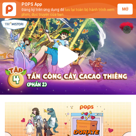
POPS App
MỞ
Đăng ký trên ứng dụng để
lưu lại toàn bộ hành trình xem
phim, đọc truyện của bạn.
Play
Video