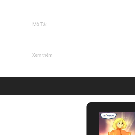
Mô Tả
:
My Brother Is A T-rex is a moving toon 
The series is about Phong, an 11-year-old boy who
Except for one thing - his brother is a Professor
super Genius
...
Xem thêm