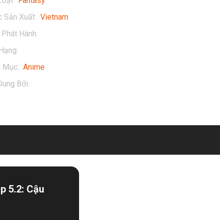
Loại
:
Fantasy
 Sản Xuất
:
Vietnam
Phát Hành
:
2022
Hạng
:
13+
h Mục
:
Anime
Dung Bởi
:
Cong Ty Co Phan Phong Phu Sac Viet
p 5.2: Cậu