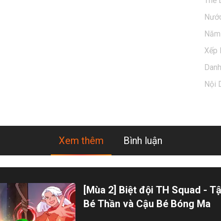
Thể 
Nước
Năm 
series based on the popular manga of the same name. 
Xếp 
 is absolutely normal, just like everybody else. 
 of Genetics, Head of the Genetics Department, a 
Dan
Nội 
Xem thêm
Bình luận
[Mùa 2] Biệt đội TH Squad - Tậ
Bé Thần và Cậu Bé Bóng Ma