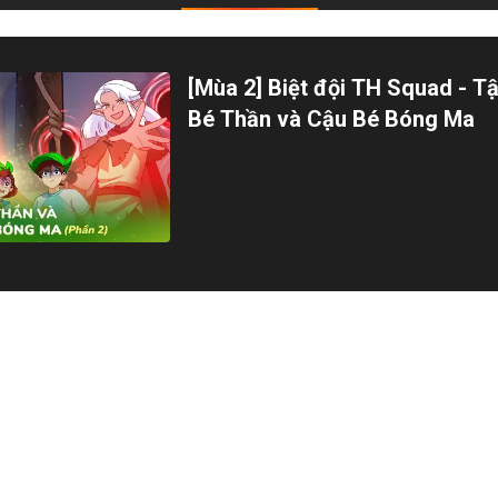
[Mùa 2] Biệt đội TH Squad - Tậ
Bé Thần và Cậu Bé Bóng Ma