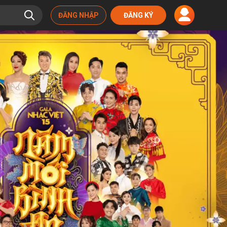
ĐĂNG NHẬP
ĐĂNG KÝ