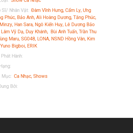
Loại
:
Show Ca Nhạc
 Sĩ/ Nhân Vật
:
Đàm Vĩnh Hưng
Cẩm Ly
Ưng
g Phúc
Bảo Anh
Ali Hoàng Dương
Tăng Phúc
Minzy
Han Sara
Ngô Kiến Huy
Lê Dương Bảo
Lâm Vỹ Dạ
Duy Khánh
Bùi Anh Tuấn
Trần Thu
ùng Maru
SG048
LONA
NSND Hồng Vân
Kim
Yuno Bigboi
ERIK
Phát Hành
:
2021
Hạng
:
13+
h Mục
:
Ca Nhạc
Shows
Dung Bởi
:
Cong Ty Co Phan Thuong Mai Dich Vu
Tri So Viet Nam