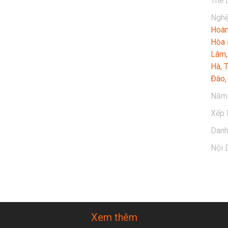
Thể 
Nghệ
Hoàn
nh an" mong muốn thông qua những món quà âm nhạc 
Hòa 
 những lời chúc ý nghĩa, bình an nhân dịp đầu xuân, 
Lâm
Hà
T
Đào
Vĩnh Hưng, Ưng
...
Năm 
Xếp 
Dan
Nội 
Giai 
Xem thêm