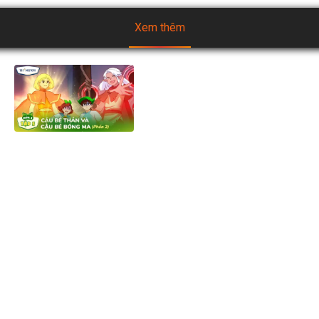
Xem thêm
[Mùa 2] Biệt đội TH Squad -
Tập 5.2: Cậu Bé Thần và Cậu
Bé Bóng Ma