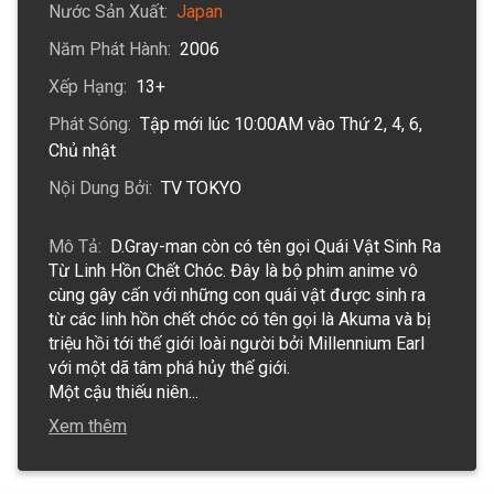
Nước Sản Xuất
:
Japan
Năm Phát Hành
:
2006
Xếp Hạng
:
13+
Phát Sóng
:
Tập mới lúc 10:00AM vào Thứ 2, 4, 6,
Chủ nhật
Nội Dung Bởi
:
TV TOKYO
Mô Tả
:
D.Gray-man còn có tên gọi Quái Vật Sinh Ra 
Từ Linh Hồn Chết Chóc. Đây là bộ phim anime vô 
cùng gây cấn với những con quái vật được sinh ra 
từ các linh hồn chết chóc có tên gọi là Akuma và bị 
triệu hồi tới thế giới loài người bởi Millennium Earl 
với một dã tâm phá hủy thế giới. 

Một cậu thiếu niên
...
Xem thêm