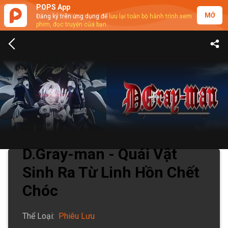
POPS App
MỞ
Đăng ký trên ứng dụng để
lưu lại toàn bộ hành trình xem
phim, đọc truyện của bạn.
D.Gray-man - Quái Vật
Sinh Ra Từ Linh Hồn Chết
Chóc
Thể Loại
:
Phiêu Lưu