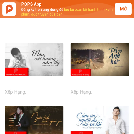
POPS App
MỞ
Đăng ký trên ứng dụng để
lưu lại toàn bộ hành trình xem
phim, đọc truyện của bạn.
Phạm Hồng Phước - Lyrics Video
Phạm Hồng Phước - Mùa Oải Hương Năm Ấy (Lyrics Video)
Phạm Hồng Phước - Đã Có Anh Hai (Lyrics Video)
Xếp Hạng
:
13+
Xếp Hạng
:
13+