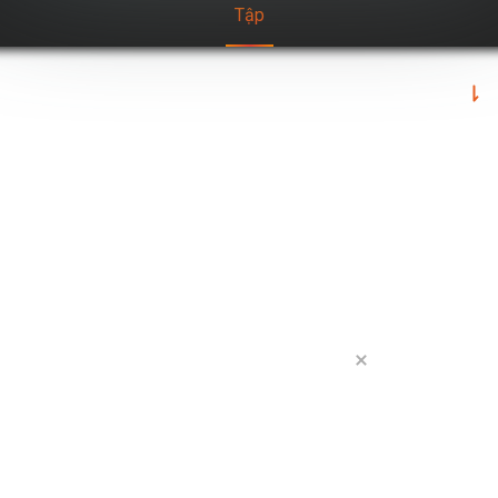
tập
146 tập