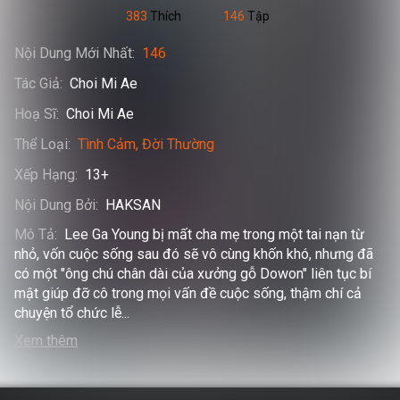
383
Thích
146
Tập
Nội Dung Mới Nhất
:
146
Tác Giả
:
Choi Mi Ae
Hoạ Sĩ
:
Choi Mi Ae
Thể Loại
:
Tình Cảm
Đời Thường
Xếp Hạng
:
13+
Nội Dung Bởi
:
HAKSAN
Mô Tả
:
Lee Ga Young bị mất cha mẹ trong một tai nạn từ 
nhỏ, vốn cuộc sống sau đó sẽ vô cùng khốn khó, nhưng đã 
có một "ông chú chân dài của xưởng gỗ Dowon" liên tục bí 
mật giúp đỡ cô trong mọi vấn đề cuộc sống, thậm chí cả 
chuyện tổ chức lễ
...
Xem thêm