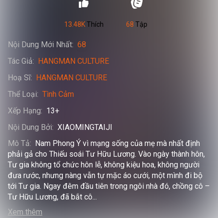
13.48K
Thích
68
Tập
Nội Dung Mới Nhất
:
68
Tác Giả
:
HANGMAN CULTURE
Hoạ Sĩ
:
HANGMAN CULTURE
Thể Loại
:
Tình Cảm
Xếp Hạng
:
13+
Nội Dung Bởi
:
XIAOMINGTAIJI
Mô Tả
:
Nam Phong Ý vì mạng sống của mẹ mà nhất định 
phải gả cho Thiếu soái Tư Hữu Lương. Vào ngày thành hôn, 
Tư gia không tổ chức hôn lễ, không kiệu hoa, không người 
đưa rước, nhưng nàng vẫn tự mặc áo cưới, một mình đi bộ 
tới Tư gia. Ngay đêm đầu tiên trong ngôi nhà đó, chồng cô – 
Tư Hữu Lương, đã bắt cô
...
Xem thêm