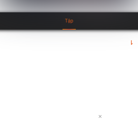
tập
68 tập