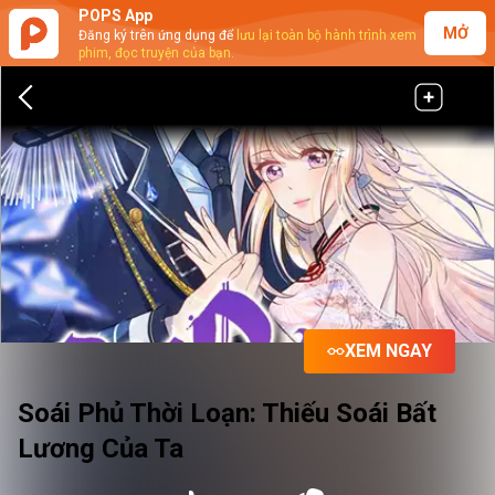
POPS App
MỞ
Đăng ký trên ứng dụng để
lưu lại toàn bộ hành trình xem
phim, đọc truyện của bạn.
XEM NGAY
Soái Phủ Thời Loạn: Thiếu Soái Bất
Lương Của Ta