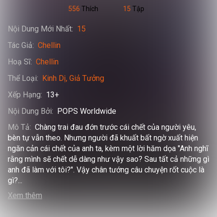
556
Thích
15
Tập
Nội Dung Mới Nhất
:
15
Tác Giả
:
Chellin
Hoạ Sĩ
:
Chellin
Thể Loại
:
Kinh Dị
Giả Tưởng
Xếp Hạng
:
13+
Nội Dung Bởi
:
POPS Worldwide
Mô Tả
:
Chàng trai đau đớn trước cái chết của người yêu, 
bèn tự vẫn theo. Nhưng người đã khuất bất ngờ xuất hiện 
ngăn cản cái chết của anh ta, kèm một lời hăm dọa "Anh nghĩ 
rằng mình sẽ chết dễ dàng như vậy sao? Sau tất cả những gì 
anh đã làm với tôi?". Vậy chân tướng câu chuyện rốt cuộc là 
gì?
...
Xem thêm