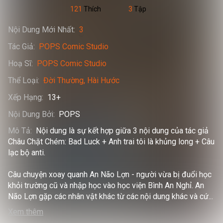
121
Thích
3
Tập
Nội Dung Mới Nhất
:
3
Tác Giả
:
POPS Comic Studio
Hoạ Sĩ
:
POPS Comic Studio
Thể Loại
:
Đời Thường
Hài Hước
Xếp Hạng
:
13+
Nội Dung Bởi
:
POPS
Mô Tả
:
Nội dung là sự kết hợp giữa 3 nội dung của tác giả 
Châu Chặt Chém: Bad Luck + Anh trai tôi là khủng long + Câu 
lạc bộ anti. 

Câu chuyện xoay quanh An Não Lợn - người vừa bị đuổi học 
khỏi trường cũ và nhập học vào học viện Bình An Nghỉ. An 
Não Lợn gặp các nhân vật khác từ các nội dung khác và cứ
...
Xem thêm