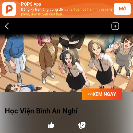
POPS App
MỞ
Đăng ký trên ứng dụng để
lưu lại toàn bộ hành trình xem
phim, đọc truyện của bạn.
XEM NGAY
Học Viện Bình An Nghỉ