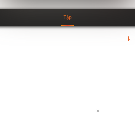
tập
3 tập