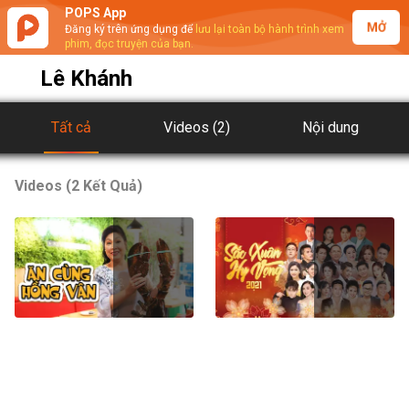
POPS App
MỞ
Đăng ký trên ứng dụng để
lưu lại toàn bộ hành trình xem
phim, đọc truyện của bạn.
Lê Khánh
Tất cả
Videos
(2)
Nội dung
Videos (2 Kết Quả)
Ăn Cùng Hồng Vân
Sắc Xuân Hy Vọng