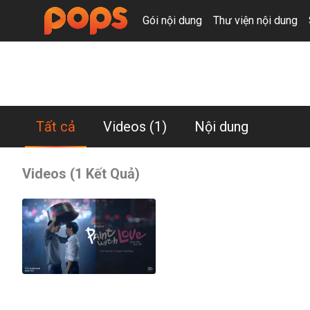
Gói nội dung
Thư viện nội dung
Darvid Kreepolrerk
Tất cả
Videos
(1)
Nội dung
Videos (1 Kết Quả)
Paint With Love - Tình Yêu Rực Rỡ