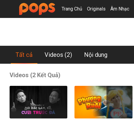
Trang Chủ
Originals
Âm Nhạc
Cát Phượng
Tất cả
Videos
(2)
Nội dung
Videos (2 Kết Quả)
Đời Bạc Lắm, Kệ, Cười Trước Đã Liveshow
Phượng Ruồi