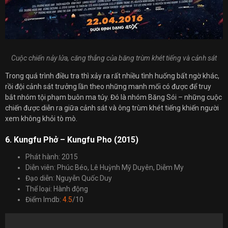
Cuộc chiến nảy lửa, căng thẳng của băng trùm khét tiếng và cảnh sát
Trong quá trình điều tra thì xảy ra rất nhiều tình huống bất ngờ khác,
rồi đội cảnh sát trưởng lần theo những manh mối có được để truy
bắt nhóm tội phạm buôn ma túy. Đó là nhóm Băng Sói – những cuộc
chiến được diễn ra giữa cảnh sát và ông trùm khét tiếng khiến người
xem không khỏi tò mò.
6. Kungfu Phở – Kungfu Pho (2015)
Phát hành: 2015
Diễn viên: Phúc Béo, Lê Huỳnh Mỹ Duyên, Diễm My
Đạo diễn: Nguyễn Quốc Duy
Thể loại: Hành động
Điểm Imdb:
4.5
/10