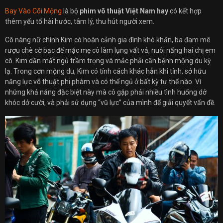
Bay Vào Cõi Mộng
là bộ
phim võ thuật Việt Nam hay
có kết hợp
thêm yếu tố hài hước, tâm lý, thu hút người xem.
Cô nàng nữ chính Kim có hoàn cảnh gia đình khó khăn, ba đam mê
rượu chè cờ bạc để mặc mẹ cô làm lụng vất vả, nuôi nấng hai chị em
cô. Kim dần mất ngủ trầm trọng và mắc phải căn bệnh mộng du kỳ
lạ. Trong cơn mộng du, Kim có tính cách khác hẳn khi tỉnh, sở hữu
năng lực võ thuật phi phàm và có thể ngủ ở bất kỳ tư thế nào. Vì
những khả năng đặc biệt này mà cô gặp phải nhiều tình huống dở
khóc dở cười, và phải sử dụng “vũ lực” của mình để giải quyết vấn đề.