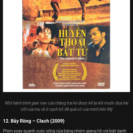
Một hành trình gian nan của chàng trai kẻ được kể lại khi muốn đưa hài
cốt của mẹ về ở cạnh bố đã quá cố của mình bên Mỹ
12. Bẫy Rồng – Clash (2009)
Phim xoay quanh cuộc sống của băng nhóm giang hồ với biệt danh