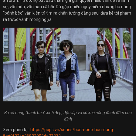
án bí ẩn. Từ đó, họ bắt đầu tham gia giải quyết nhiều vấn đề về hình
sự, văn hóa, vấn nạn xã hội. Dù gặp nhiều nguy hiểm nhưng ba nàng
“bánh bèo” vẫn kiên trì tìm ra chân tướng đằng sau, đưa kẻ tội phạm
ra trước vành móng ngựa.
Ba cô nàng “bánh bèo” xinh đẹp, độc lập và có khả năng đánh đấm cực
đỉnh
Xem phim tại:
https://pops.vn/series/banh-beo-huu-dung-
5ed0f224a268220034e73272