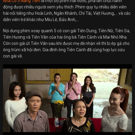
Nhà Có 5 Nàng Tiên
là một bộ phim hài hước, pha lẫn chút hành
động được nhiều người xem yêu thích. Phim quy tụ nhiều diễn viên
hài nổi tiếng như Hoài Linh, Ngân Khánh, Chí Tài, Việt Hương,… và các
diễn viên trẻ khác như Miu Lê, Bảo Anh,…
Nội dung phim xoay quanh 5 cô con gái Tiên Dung, Tiên Nữ, Tiên Sa,
Tiên Hương và Tiên Vân của hai ông bà Tiên Cảnh và Mai Nhỏ Nhẹ.
Côn con gái út Tiên Vân sau khi được mẹ đẻ nhận về thì bị ép gả cho
ông trùm xã hội đen. Gia đình ông Tiên Cảnh đã cùng hợp lực cứu
con gái về.