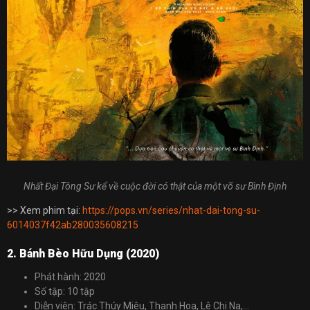
Nhất Đại Tông Sư kể về cuộc đời có thật của một võ sư Bình Định
>> Xem phim tại:
https://pops.vn/series/nhat-dai-tong-su-
6014037f42ab280035608215
2. Bánh Bèo Hữu Dụng (2020)
Phát hành: 2020
Số tập: 10 tập
Diễn viên: Trác Thúy Miêu, Thanh Hoa, Lê Chi Na,…