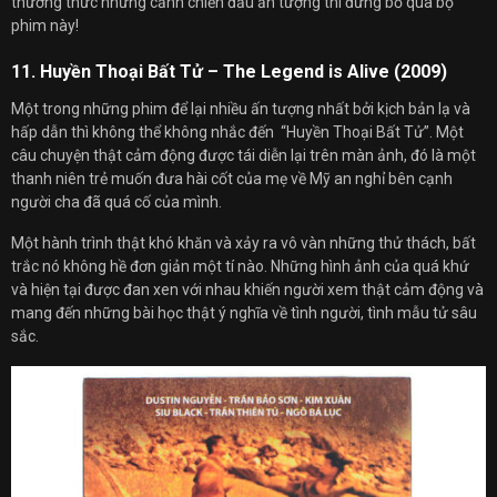
thưởng thức những cảnh chiến đấu ấn tượng thì đừng bỏ qua bộ
phim này!
11. Huyền Thoại Bất Tử – The Legend is Alive (2009)
Một trong những phim để lại nhiều ấn tượng nhất bởi kịch bản lạ và
hấp dẫn thì không thể không nhắc đến “Huyền Thoại Bất Tử”. Một
câu chuyện thật cảm động được tái diễn lại trên màn ảnh, đó là một
thanh niên trẻ muốn đưa hài cốt của mẹ về Mỹ an nghỉ bên cạnh
người cha đã quá cố của mình.
Một hành trình thật khó khăn và xảy ra vô vàn những thử thách, bất
trắc nó không hề đơn giản một tí nào. Những hình ảnh của quá khứ
và hiện tại được đan xen với nhau khiến người xem thật cảm động và
mang đến những bài học thật ý nghĩa về tình người, tình mẫu tử sâu
sắc.