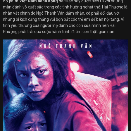
Bộ
phim Việt Nam hành động
đặc sắc này được diễn ra với những
màn đánh võ xuất sắc trong các tình huống nghẹt thở. Hai Phượng là
nhân vật chính do Ngô Thanh Vân đảm nhận, cô phải đối đầu với
những bi kịch căng thẳng với bọn bắt cóc trẻ em để bán nội tạng. Vì
tình yêu thương của người mẹ dành cho con của mình nên Hai
Phượng phải trải qua cuộc hành trình đi tìm con thật gian nan.