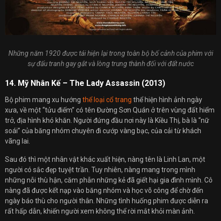
Những năm 1920 được tái hiện lại trong toàn bộ bố cảnh của phim với
sự đấu tranh gay gắt và lòng trung thành đối với đất nước
14. Mỹ Nhân Kế – The Lady Assassin (2013)
Bộ phim mang xu hướng
thể loại cổ trang
thể hiện hình ảnh ngày
xưa, về một “tửu điếm” có tên Đường Sơn Quán ở trên vùng đất hiểm
trở, địa hình khó khăn. Người đứng đầu nơi này là Kiều Thị, bà là “nữ
soái” của băng nhóm chuyên đi cướp vàng bạc, của cải từ khách
vãng lai.
Sau đó thì một nhân vật khác xuất hiện, nàng tên là Linh Lan, một
người có sắc đẹp tuyệt trần. Tuy nhiên, nàng mang trong mình
những nỗi thù hận, căm phẫn những kẻ đã giết hại gia đình mình. Cô
nàng đã được kết nạp vào băng nhóm và học võ công để chờ đến
ngày báo thù cho người thân. Những tình huống phim được diễn ra
rất hấp dẫn, khiến người xem không thể rời mắt khỏi màn ảnh.