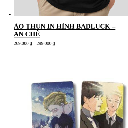
ÁO THUN IN HÌNH BADLUCK –
AN CHÊ
269.000
₫
–
299.000
₫