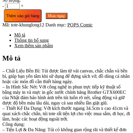
Số lượng:
TÚI
-
+
TOTE
MÀU
Thêm vào giỏ hàng
Mua ngay
TRẮNG
Mã:
tote-khunglong12
Danh mục:
POPS Comic
IN
HÌNH
Mô tả
KHỦNG
Thông tin bổ sung
LONG
Xem thêm sản phẩm
-
LONG
Mô tả
ỦA
XÍ
số
– Chất Liệu Bền Bỉ: Túi được làm từ vải canvas, chắc chắn và bền
lượng
bỉ, giúp bạn yên tâm khi sử dụng để đựng sách vở, đồ dùng cá nhân
hoặc các món đồ cần thiết hàng ngày.
– In Hình Sắc Nét: Với công nghệ in phun trực tiếp kỹ thuật số
bằng máy in và mực in gốc nước chính hãng Brother GTX600EC
của Nhật đảm bảo hình ảnh trên túi luôn rõ nét, sống động và giữ
được độ bền màu lâu dài, ngay cả sau nhiều lần giặt giũ.
– Thiết Kế Đa Dụng: Với kích thước ngang 34.5cm x cao 41cm và
quai xách chắc chắn, túi tote rất tiện lợi cho việc mua sắm, đi học, đi
làm, hoặc các hoạt động ngoài trời.
Công dụng:
– Tiện Lợi & Đa Năng: Túi có không gian rộng rãi và thiết kế đơn