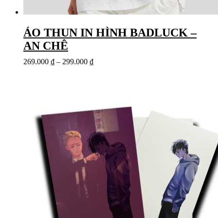
ÁO THUN IN HÌNH BADLUCK –
AN CHÊ
269.000
₫
–
299.000
₫