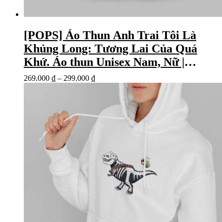
[POPS] Áo Thun Anh Trai Tôi Là
Khủng Long: Tương Lai Của Quá
Khứ. Áo thun Unisex Nam, Nữ |
Trắng, Đen
269.000
₫
–
299.000
₫