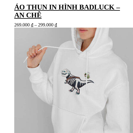
ÁO THUN IN HÌNH BADLUCK –
AN CHÊ
269.000
₫
–
299.000
₫