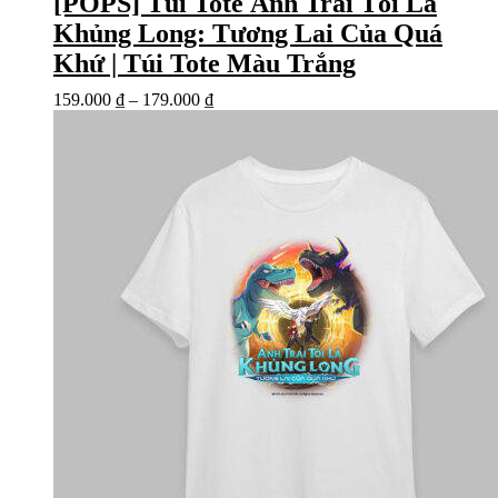
[POPS] Túi Tote Anh Trai Tôi Là
Khủng Long: Tương Lai Của Quá
Khứ | Túi Tote Màu Trắng
159.000
₫
–
179.000
₫