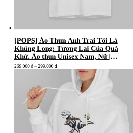
[POPS] Áo Thun Anh Trai Tôi Là
Khủng Long: Tương Lai Của Quá
Khứ. Áo thun Unisex Nam, Nữ |
Trắng, Đen
269.000
₫
–
299.000
₫