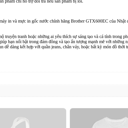
n phẩm chỉ hỗ trợ đổi trả nếu sản phẩm bị lỗi.
ng máy in và mực in gốc nước chính hãng Brother GTX600EC của Nhật đả
truyện tranh hoặc những ai yêu thích sự sáng tạo và cá tính trong pho
 giúp bạn nổi bật trong đám đông và tạo ấn tượng mạnh mẽ với những 
n dễ dàng kết hợp với quần jeans, chân váy, hoặc bất kỳ món đồ thời t