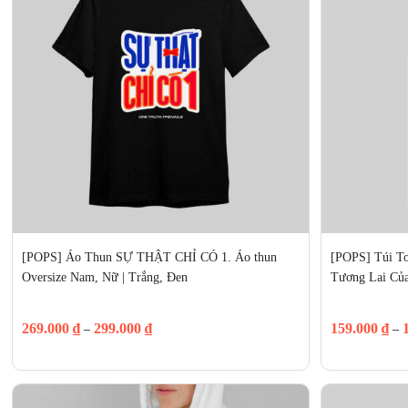
[POPS] Áo Thun SỰ THẬT CHỈ CÓ 1. Áo thun 
[POPS] Túi To
Oversize Nam, Nữ | Trắng, Đen
Tương Lai Của
269.000
₫
299.000
₫
159.000
₫
–
–