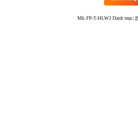
IN
HÌNH
HALLOWEEN
Mã:
FP-T-HLW3
Danh mục:
P
-
MỊ
CHOW
RẢI
LÔNG
số
lượng