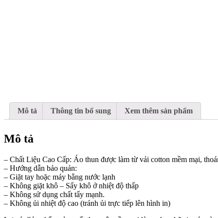
Mô tả
Thông tin bổ sung
Xem thêm sản phẩm
Mô tả
– Chất Liệu Cao Cấp: Áo thun được làm từ vải cotton mềm mại, thoáng
– Hướng dẫn bảo quản:
– Giặt tay hoặc máy bằng nước lạnh
– Không giặt khô – Sấy khô ở nhiệt độ thấp
– Không sử dụng chất tẩy mạnh.
– Không ủi nhiệt độ cao (tránh ủi trực tiếp lên hình in)