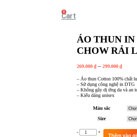
Cart
ÁO THUN IN
CHOW RẢI 
–
269.000
₫
299.000
₫
– Áo thun Cotton 100% chất lư
– Sử dụng công nghệ in DTG
– Không gây dị ứng da và an t
– Kiểu dáng unisex
Màu sắc
Size
ÁO
-
+
Thêm vào g
THUN