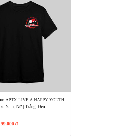
hun APTX-LIVE A HAPPY YOUTH. 
ize Nam, Nữ | Trắng, Đen
299.000
₫