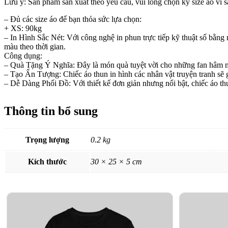
Lưu ý: Sản phẩm sản xuất theo yêu cầu, vui lòng chọn kỹ size áo vì sả
– Đủ các size áo để bạn thỏa sức lựa chọn:
+ XS: 90kg
– In Hình Sắc Nét: Với công nghệ in phun trực tiếp kỹ thuật số bằ
màu theo thời gian.
Công dụng:
– Quà Tặng Ý Nghĩa: Đây là món quà tuyệt vời cho những fan hâm mộ 
– Tạo Ấn Tượng: Chiếc áo thun in hình các nhân vật truyện tranh sẽ
– Dễ Dàng Phối Đồ: Với thiết kế đơn giản nhưng nổi bật, chiếc áo thu
Thông tin bổ sung
Trọng lượng
0.2 kg
Kích thước
30 × 25 × 5 cm