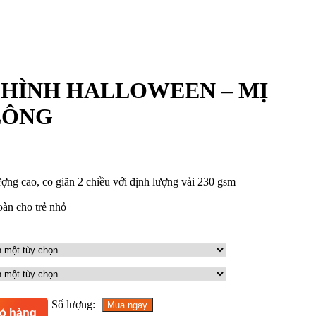
 HÌNH HALLOWEEN – MỊ
LÔNG
ợng cao, co giãn 2 chiều với định lượng vải 230 gsm
oàn cho trẻ nhỏ
Số lượng:
Mua ngay
iỏ hàng