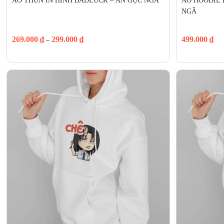
ÁO THUN IN HÌNH BADLUCK – AN GỤC NGÃ
ÁO HOODIE 
NGÃ
269.000
₫
299.000
₫
499.000
₫
–