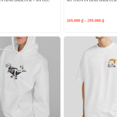
IN HÌNH BADLUCK – AN GỤC 
ÁO THUN IN HÌNH BADLUCK
269.000
₫
299.000
₫
–