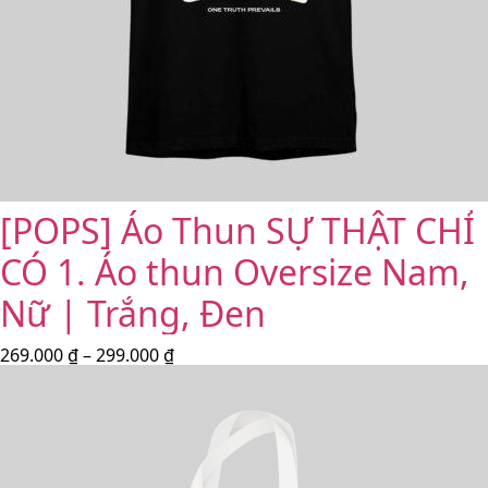
[POPS] Áo Thun SỰ THẬT CHỈ
CÓ 1. Áo thun Oversize Nam,
Nữ | Trắng, Đen
269.000
₫
–
299.000
₫