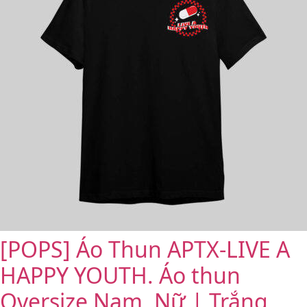
[POPS] Áo Thun APTX-LIVE A
HAPPY YOUTH. Áo thun
Oversize Nam, Nữ | Trắng,