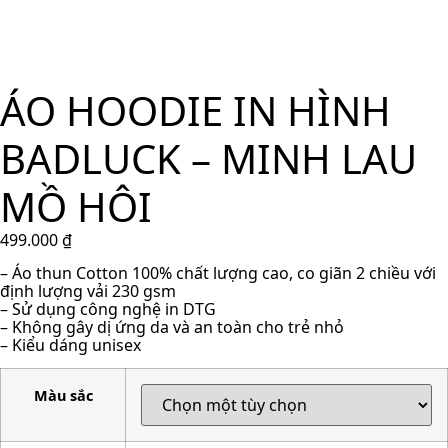
ÁO HOODIE IN HÌNH
BADLUCK – MINH LAU
MỒ HÔI
499.000
₫
– Áo thun Cotton 100% chất lượng cao, co giãn 2 chiều với
định lượng vải 230 gsm
– Sử dụng công nghệ in DTG
– Không gây dị ứng da và an toàn cho trẻ nhỏ
– Kiểu dáng unisex
Màu sắc