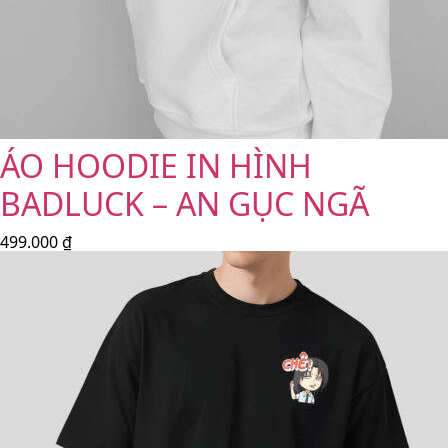
ÁO HOODIE IN HÌNH
BADLUCK – AN GỤC NGÃ
499.000
₫