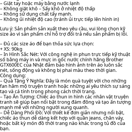
– Giặt tay hoặc máy bằng nước lạnh
– Không giặt khô – Sấy khô ở nhiệt độ thấp
– Không sử dụng chất tẩy mạnh.
– Không ủi nhiệt độ cao (tránh ủi trực tiếp lên hình in)
Lưu ý: Sản phẩm sản xuất theo yêu cầu, vui lòng chọn kỹ
size áo vì sản phẩm chỉ hỗ trợ đổi trả nếu sản phẩm bị lỗi.
– Đủ các size áo để bạn thỏa sức lựa chọn:
+ XS: 90kg
– In Hình Sắc Nét: Với công nghệ in phun trực tiếp kỹ thuật
số bằng máy in và mực in gốc nước chính hãng Brother
GTX600EC của Nhật đảm bảo hình ảnh trên áo luôn sắc
nét, sống động và không bị phai màu theo thời gian.
Công dụng:
– Quà Tặng Ý Nghĩa: Đây là món quà tuyệt vời cho những
fan hâm mộ truyện tranh hoặc những ai yêu thích sự sáng
tạo và cá tính trong phong cách thời trang.
– Tạo Ấn Tượng: Chiếc áo thun in hình các nhân vật truyện
tranh sẽ giúp bạn nổi bật trong đám đông và tạo ấn tượng
mạnh mẽ với những người xung quanh.
– Dễ Dàng Phối Đồ: Với thiết kế đơn giản nhưng nổi bật,
chiếc áo thun dễ dàng kết hợp với quần jeans, chân váy,
hoặc bất kỳ món đồ thời trang nào khác trong tủ đồ của
bạn.