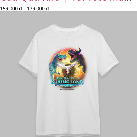
Trắng
159.000
₫
–
179.000
₫