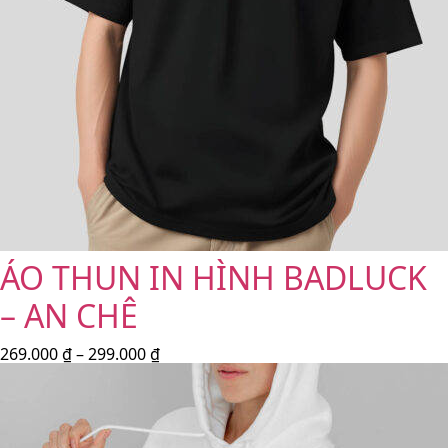
ÁO THUN IN HÌNH BADLUCK
– AN CHÊ
269.000
₫
–
299.000
₫