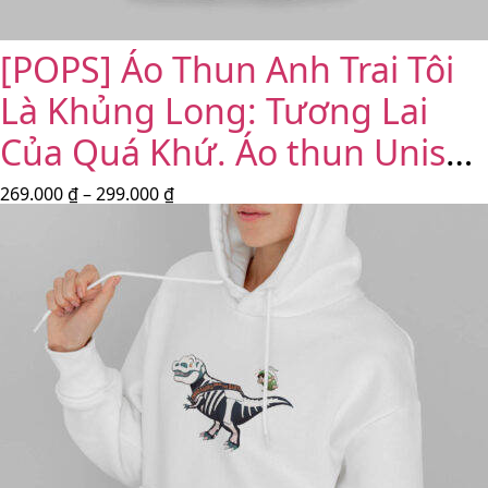
[POPS] Áo Thun Anh Trai Tôi
Là Khủng Long: Tương Lai
Của Quá Khứ. Áo thun Unisex
Nam, Nữ | Trắng, Đen
269.000
₫
–
299.000
₫