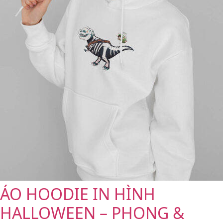
ÁO HOODIE IN HÌNH
HALLOWEEN – PHONG &