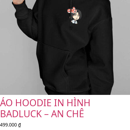
ÁO HOODIE IN HÌNH
BADLUCK – AN CHÊ
499.000
₫