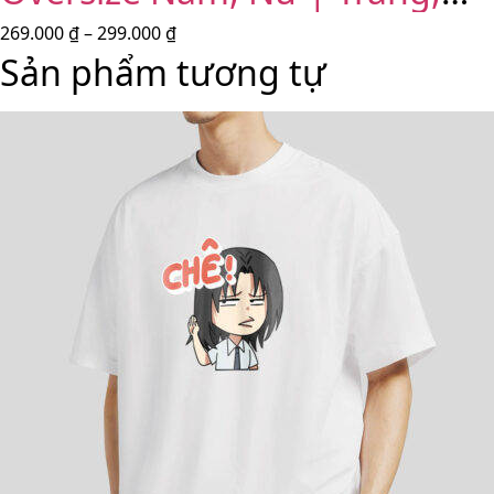
Đen
269.000
₫
–
299.000
₫
Sản phẩm tương tự