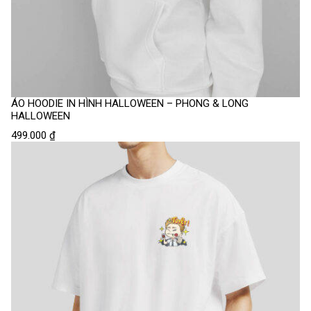
ÁO HOODIE IN HÌNH HALLOWEEN – PHONG & LONG
HALLOWEEN
499.000
₫