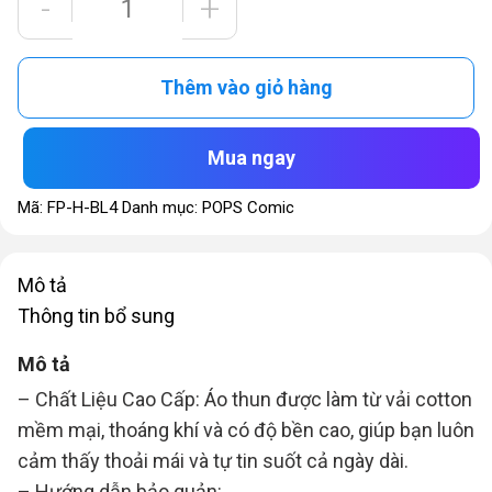
-
+
HOODIE
IN
HÌNH
Thêm vào giỏ hàng
BADLUCK
-
Mua ngay
HOÀNG
TUYỆT
Mã:
FP-H-BL4
Danh mục:
POPS Comic
VỜI
số
Mô tả
lượng
Thông tin bổ sung
Mô tả
– Chất Liệu Cao Cấp: Áo thun được làm từ vải cotton
mềm mại, thoáng khí và có độ bền cao, giúp bạn luôn
cảm thấy thoải mái và tự tin suốt cả ngày dài.
– Hướng dẫn bảo quản: