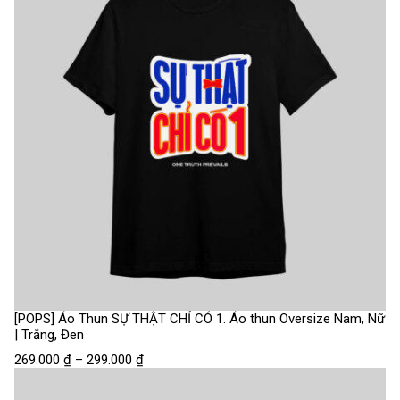
[POPS] Áo Thun SỰ THẬT CHỈ CÓ 1. Áo thun Oversize Nam, Nữ
| Trắng, Đen
269.000
₫
–
299.000
₫