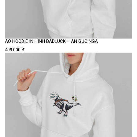
ÁO HOODIE IN HÌNH BADLUCK – AN GỤC NGÃ
499.000
₫