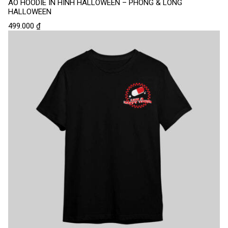
ÁO HOODIE IN HÌNH HALLOWEEN – PHONG & LONG
HALLOWEEN
499.000
₫