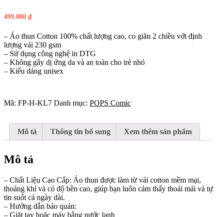
499.000
₫
– Áo thun Cotton 100% chất lượng cao, co giãn 2 chiều với định
lượng vải 230 gsm
– Sử dụng công nghệ in DTG
– Không gây dị ứng da và an toàn cho trẻ nhỏ
– Kiểu dáng unisex
Mã:
FP-H-KL7
Danh mục:
POPS Comic
Mô tả
Thông tin bổ sung
Xem thêm sản phẩm
Mô tả
– Chất Liệu Cao Cấp: Áo thun được làm từ vải cotton mềm mại,
thoáng khí và có độ bền cao, giúp bạn luôn cảm thấy thoải mái và tự
tin suốt cả ngày dài.
– Hướng dẫn bảo quản:
– Giặt tay hoặc máy bằng nước lạnh