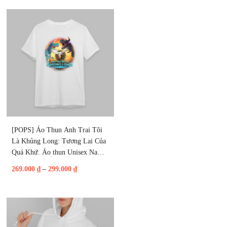
[POPS] Áo Thun Anh Trai Tôi 
Là Khủng Long: Tương Lai Của 
Quá Khứ. Áo thun Unisex Nam, 
Nữ | Trắng, Đen
269.000
₫
–
299.000
₫