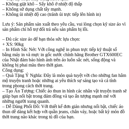
– Không giặt khô – Sấy khô ở nhiệt độ thấp
– Không sử dụng chất tẩy mạnh.
– Không ủi nhiệt độ cao (tránh ủi trực tiếp lên hình in)
Lưu ý: Sản phẩm sản xuất theo yêu cầu, vui lòng chọn kỹ size áo vì
sản phẩm chỉ hỗ trợ đổi trả nếu sản phẩm bị lỗi.
– Đủ các size áo để bạn thỏa sức lựa chọn:
+ XS: 90kg
– In Hình Sắc Nét: Với công nghệ in phun trực tiếp kỹ thuật số
bằng máy in và mực in gốc nước chính hãng Brother GTX600EC
của Nhật đảm bảo hình ảnh trên áo luôn sắc nét, sống động và
không bị phai màu theo thời gian.
Công dụng:
– Quà Tặng Ý Nghĩa: Đây là món quà tuyệt vời cho những fan hâm
mộ truyện tranh hoặc những ai yêu thích sự sáng tạo và cá tính
trong phong cách thời trang.
– Tạo Ấn Tượng: Chiếc áo thun in hình các nhân vật truyện tranh sẽ
giúp bạn nổi bật trong đám đông và tạo ấn tượng mạnh mẽ với
những người xung quanh.
– Dễ Dàng Phối Đồ: Với thiết kế đơn giản nhưng nổi bật, chiếc áo
thun dễ dàng kết hợp với quần jeans, chân váy, hoặc bất kỳ món đồ
thời trang nào khác trong tủ đồ của bạn.