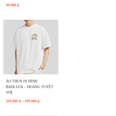
40.000
₫
ÁO THUN IN HÌNH 
BADLUCK – HOÀNG TUYỆT 
VỜI
269.000
₫
–
299.000
₫