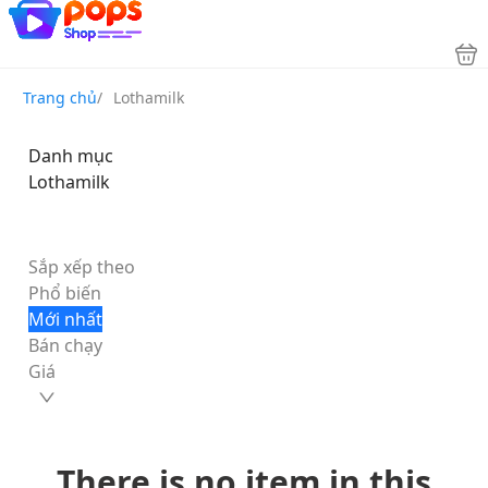
Trang chủ
/
Lothamilk
Danh mục
Lothamilk
Sắp xếp theo
Phổ biến
Mới nhất
Bán chạy
Giá
There is no item in this