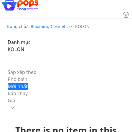
Trang chủ
/
Blooming Cosmetics
/
KOLON
Danh mục
KOLON
Sắp xếp theo
Phổ biến
Mới nhất
Bán chạy
Giá
There is no item in this