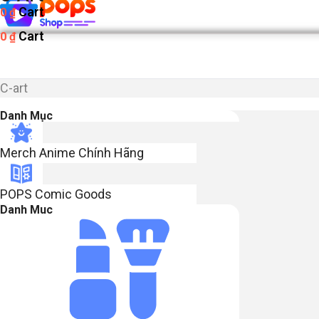
Cart
0
₫
Cart
0
₫
C-art
Danh Mục
Merch Anime Chính Hãng​
POPS Comic Goods
Danh Muc